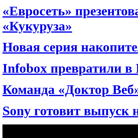
«Евросеть» презентов
«Кукуруза»
Новая серия накопите
Infobox превратили в 
Команда «Доктор Веб
Sony готовит выпуск 