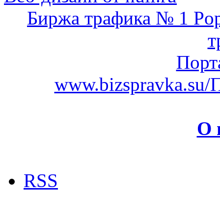
Биржа трафика № 1 Pop
т
Порт
www.bizspravka.su/
О 
RSS