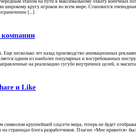
 очередным этапом на пути к максимальному охвату конечных п
и широкому кругу игроков во всем мире. Становится очевидным
граничении [...]
й компании
ы. Еще несколько лет назад производство анимационных реклам
является одним из наиболее популярных и востребованных инст
аправленные на реализацию сугубо внутренних целей, и масшта
are и Like
м символом крупнейшей соцсети мира, теперь не будет отобража
 на страницах блога разработчиков. Плагин «Мне нравится» был