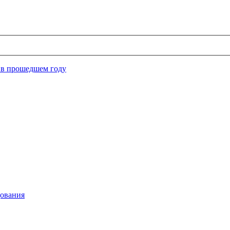
 в прошедшем году
дования