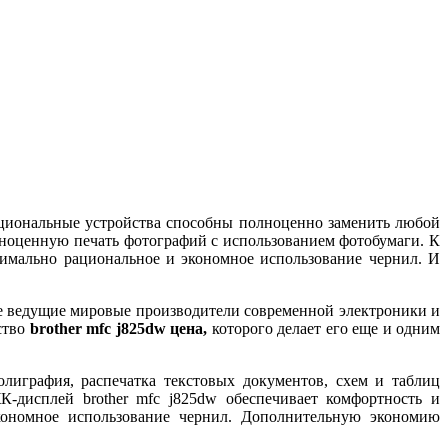
циональные устройства способны полноценно заменить любой
олноценную печать фотографий с использованием фотобумаги. К
ксимально рациональное и экономное использование чернил. И
е ведущие мировые производители современной электроники и
ство
brother mfc j825dw цена
,
которого делает его еще и одним
олиграфия, распечатка текстовых документов, схем и таблиц
ЖК-дисплей brother mfc j825dw обеспечивает комфортность и
кономное использование чернил. Дополнительную экономию