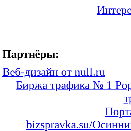
Интере
Партнёры:
Веб-дизайн от null.ru
Биржа трафика № 1 Pop
т
Порт
bizspravka.su/Осинн