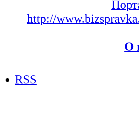
Порт
http://www.bizspravk
О 
RSS