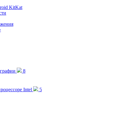
oid KitKat
сти
ожения
»
ографии
8
роцессоре Intel
5