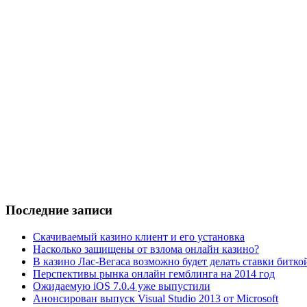
Последние записи
Скачиваемый казино клиент и его установка
Насколько защищены от взлома онлайн казино?
В казино Лас-Вегаса возможно будет делать ставки битк
Перспективы рынка онлайн гемблинга на 2014 год
Ожидаемую iOS 7.0.4 уже выпустили
Анонсирован выпуск Visual Studio 2013 от Microsoft