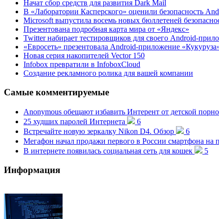
Начат сбор средств для развития Dark Mail
В «Лаборатории Касперского» оценили безопасность Andr
Microsoft выпустила восемь новых бюллетеней безопасно
Презентована подробная карта мира от «Яндекс»
Twitter набирает тестировщиков для своего Android-прил
«Евросеть» презентовала Android-приложение «Кукуруза
Новая серия накопителей Vector 150
Infobox превратили в InfoboxCloud
Создание рекламного ролика для вашей компании
Самые комментируемые
Anonymous обещают избавить Интерент от детской порн
25 худших паролей Интернета
6
Встречайте новую зеркалку Nikon D4. Обзор
6
Мегафон начал продажи первого в России смартфона на п
В интернете появилась социальная сеть для кошек
5
Информация